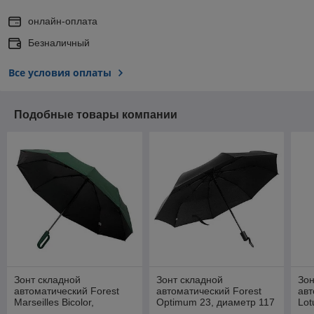
онлайн-оплата
Безналичный
Все условия оплаты
Подобные товары компании
Зонт складной
Зонт складной
Зон
автоматический Forest
автоматический Forest
авт
Marseilles Bicolor,
Optimum 23, диаметр 117
Lot
диаметр 117 см, 10
см. Цвет в ассортименте
117