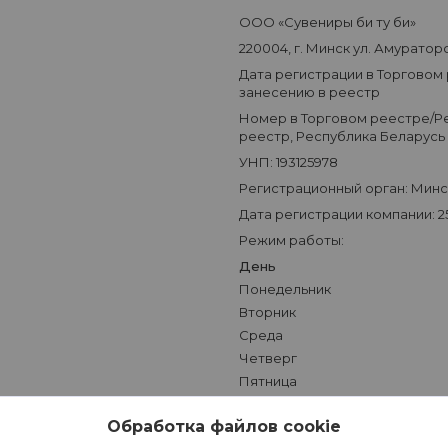
ООО «Сувениры би ту би»
220004, г. Минск ул. Амураторск
Дата регистрации в Торговом
занесению в реестр
Номер в Торговом реестре/Ре
реестр, Республика Беларусь
УНП: 193125978
Регистрационный орган: Мин
Дата регистрации компании: 25
Режим работы:
День
Понедельник
Вторник
Среда
Четверг
Пятница
Суббота
Обработка файлов cookie
Воскресенье