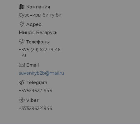
Сувениры би ту би
Минск, Беларусь
+375 (29) 622-19-46
A1
suveniryb2b@mail.ru
+375296221946
+375296221946