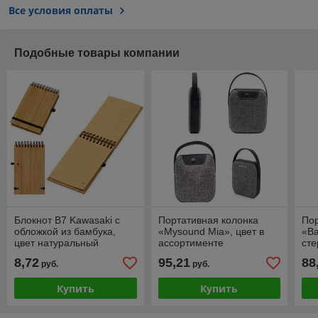
Все условия оплаты
Подобные товары компании
Блокнот B7 Kawasaki с
Портативная колонка
Пор
обложкой из бамбука,
«Mysound Mia», цвет в
«Ba
цвет натуральный
ассортименте
сте
tou
8,72
95,21
88
руб.
руб.
Купить
Купить